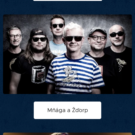
Mňága a Žďorp