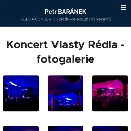
Petr BARÁNEK
SILESIA CONCERTS - produkce exkluzivních eventů
Koncert Vlasty Rédla -
fotogalerie