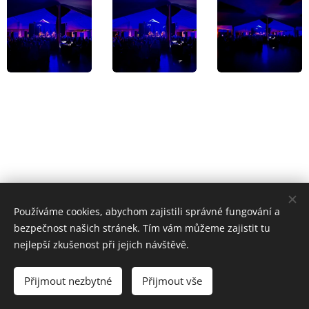
Používáme cookies, abychom zajistili správné fungování a
bezpečnost našich stránek. Tím vám můžeme zajistit tu
Petr BARÁNEK - SILESIA CONCERTS - Produkce exkluzivních
nejlepší zkušenost při jejich návštěvě.
eventů
Obchodní podmínky
/
GDPR
/
Facebook
/
Instagram
Přijmout nezbytné
Přijmout vše
Cookies