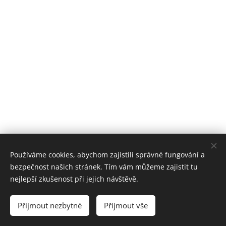
Používáme cookies, abychom zajistili správné fungování a
bezpečnost našich stránek. Tím vám můžeme zajistit tu
Petr BARÁNEK - SILESIA CONCERTS - Produkce exkluzivních
nejlepší zkušenost při jejich návštěvě.
eventů
Obchodní podmínky
/
GDPR
/
Facebook
/
Instagram
Přijmout nezbytné
Přijmout vše
Cookies